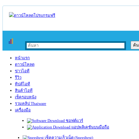
หน้าแรก
ดาวน์โหลด
ข่าวไอที
รีวิว
ทิปส์ไอที
สินค้าไอที
เช็ครอบหนัง
รวมคลิป Thaiware
เครื่องมือ
ซอฟต์แวร์
แอปพลิเคชันบนมือถือ
เช็คความเร็วเน็ต (Speedtest)