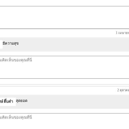
1 เมษายน
มีความสุข
2 ตุลาค
สุดยอด
ษ์ ติ๊บคำ