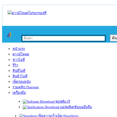
หน้าแรก
ดาวน์โหลด
ข่าวไอที
รีวิว
ทิปส์ไอที
สินค้าไอที
เช็ครอบหนัง
รวมคลิป Thaiware
เครื่องมือ
ซอฟต์แวร์
แอปพลิเคชันบนมือถือ
เช็คความเร็วเน็ต (Speedtest)