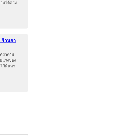
งานได้ตาม
 ร้านยา
7
จัดยาตาม
วามแรงของ
 ไว้ค้นหา