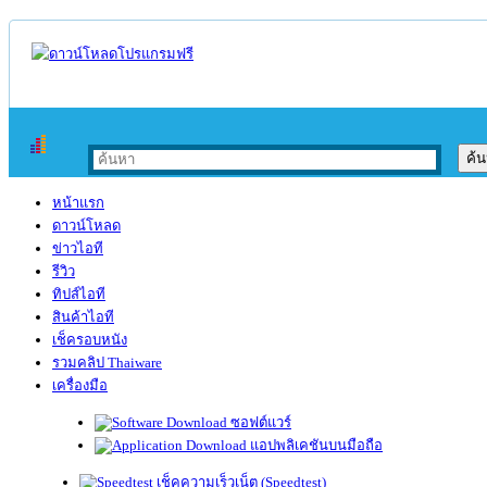
หน้าแรก
ดาวน์โหลด
ข่าวไอที
รีวิว
ทิปส์ไอที
สินค้าไอที
เช็ครอบหนัง
รวมคลิป Thaiware
เครื่องมือ
ซอฟต์แวร์
แอปพลิเคชันบนมือถือ
เช็คความเร็วเน็ต (Speedtest)