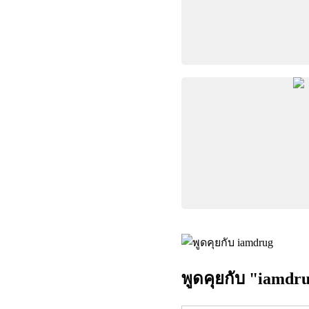
พูดคุยกับ "iamdr