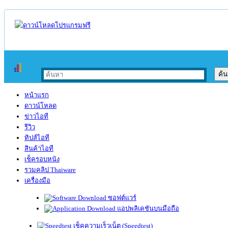
หน้าแรก
ดาวน์โหลด
ข่าวไอที
รีวิว
ทิปส์ไอที
สินค้าไอที
เช็ครอบหนัง
รวมคลิป Thaiware
เครื่องมือ
ซอฟต์แวร์
แอปพลิเคชันบนมือถือ
เช็คความเร็วเน็ต (Speedtest)