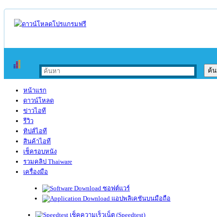
หน้าแรก
ดาวน์โหลด
ข่าวไอที
รีวิว
ทิปส์ไอที
สินค้าไอที
เช็ครอบหนัง
รวมคลิป Thaiware
เครื่องมือ
ซอฟต์แวร์
แอปพลิเคชันบนมือถือ
เช็คความเร็วเน็ต (Speedtest)