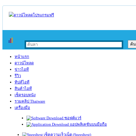
หน้าแรก
ดาวน์โหลด
ข่าวไอที
รีวิว
ทิปส์ไอที
สินค้าไอที
เช็ครอบหนัง
รวมคลิป Thaiware
เครื่องมือ
ซอฟต์แวร์
แอปพลิเคชันบนมือถือ
เช็คความเร็วเน็ต (Speedtest)