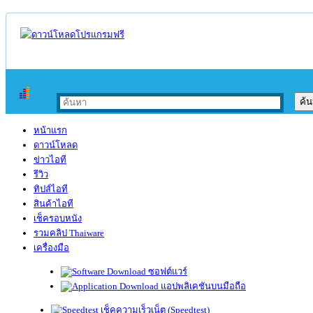
หน้าแรก
ดาวน์โหลด
ข่าวไอที
รีวิว
ทิปส์ไอที
สินค้าไอที
เช็ครอบหนัง
รวมคลิป Thaiware
เครื่องมือ
ซอฟต์แวร์
แอปพลิเคชันบนมือถือ
เช็คความเร็วเน็ต (Speedtest)