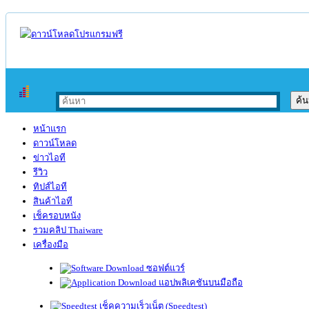
หน้าแรก
ดาวน์โหลด
ข่าวไอที
รีวิว
ทิปส์ไอที
สินค้าไอที
เช็ครอบหนัง
รวมคลิป Thaiware
เครื่องมือ
ซอฟต์แวร์
แอปพลิเคชันบนมือถือ
เช็คความเร็วเน็ต (Speedtest)