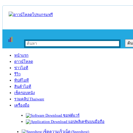
หน้าแรก
ดาวน์โหลด
ข่าวไอที
รีวิว
ทิปส์ไอที
สินค้าไอที
เช็ครอบหนัง
รวมคลิป Thaiware
เครื่องมือ
ซอฟต์แวร์
แอปพลิเคชันบนมือถือ
เช็คความเร็วเน็ต (Speedtest)