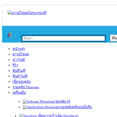
หน้าแรก
ดาวน์โหลด
ข่าวไอที
รีวิว
ทิปส์ไอที
สินค้าไอที
เช็ครอบหนัง
รวมคลิป Thaiware
เครื่องมือ
ซอฟต์แวร์
แอปพลิเคชันบนมือถือ
เช็คความเร็วเน็ต (Speedtest)