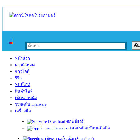
หน้าแรก
ดาวน์โหลด
ข่าวไอที
รีวิว
ทิปส์ไอที
สินค้าไอที
เช็ครอบหนัง
รวมคลิป Thaiware
เครื่องมือ
ซอฟต์แวร์
แอปพลิเคชันบนมือถือ
เช็คความเร็วเน็ต (Speedtest)