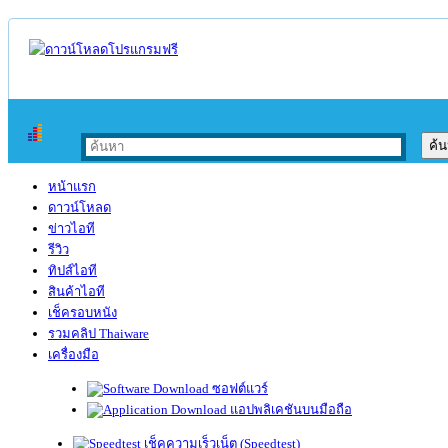
หน้าแรก
ดาวน์โหลด
ข่าวไอที
รีวิว
ทิปส์ไอที
สินค้าไอที
เช็ครอบหนัง
รวมคลิป Thaiware
เครื่องมือ
ซอฟต์แวร์
แอปพลิเคชันบนมือถือ
เช็คความเร็วเน็ต (Speedtest)