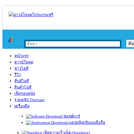
หน้าแรก
ดาวน์โหลด
ข่าวไอที
รีวิว
ทิปส์ไอที
สินค้าไอที
เช็ครอบหนัง
รวมคลิป Thaiware
เครื่องมือ
ซอฟต์แวร์
แอปพลิเคชันบนมือถือ
เช็คความเร็วเน็ต (Speedtest)