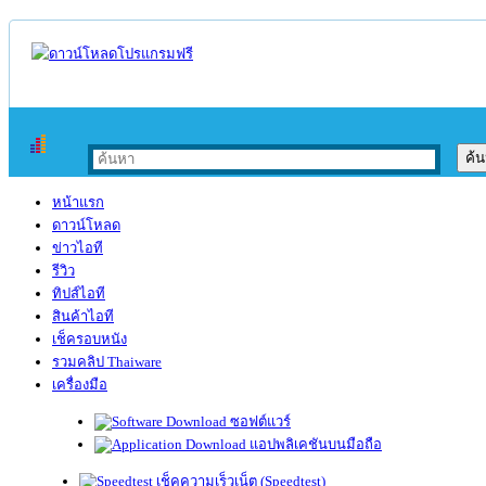
หน้าแรก
ดาวน์โหลด
ข่าวไอที
รีวิว
ทิปส์ไอที
สินค้าไอที
เช็ครอบหนัง
รวมคลิป Thaiware
เครื่องมือ
ซอฟต์แวร์
แอปพลิเคชันบนมือถือ
เช็คความเร็วเน็ต (Speedtest)