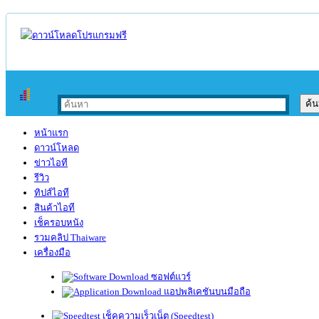
หน้าแรก
ดาวน์โหลด
ข่าวไอที
รีวิว
ทิปส์ไอที
สินค้าไอที
เช็ครอบหนัง
รวมคลิป Thaiware
เครื่องมือ
ซอฟต์แวร์
แอปพลิเคชันบนมือถือ
เช็คความเร็วเน็ต (Speedtest)