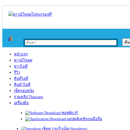
หน้าแรก
ดาวน์โหลด
ข่าวไอที
รีวิว
ทิปส์ไอที
สินค้าไอที
เช็ครอบหนัง
รวมคลิป Thaiware
เครื่องมือ
ซอฟต์แวร์
แอปพลิเคชันบนมือถือ
เช็คความเร็วเน็ต (Speedtest)