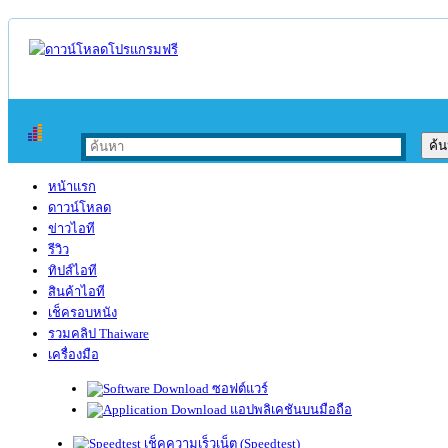
หน้าแรก
ดาวน์โหลด
ข่าวไอที
รีวิว
ทิปส์ไอที
สินค้าไอที
เช็ครอบหนัง
รวมคลิป Thaiware
เครื่องมือ
ซอฟต์แวร์
แอปพลิเคชันบนมือถือ
เช็คความเร็วเน็ต (Speedtest)