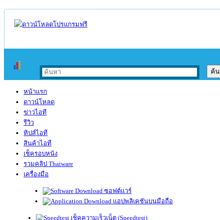
หน้าแรก
ดาวน์โหลด
ข่าวไอที
รีวิว
ทิปส์ไอที
สินค้าไอที
เช็ครอบหนัง
รวมคลิป Thaiware
เครื่องมือ
ซอฟต์แวร์
แอปพลิเคชันบนมือถือ
เช็คความเร็วเน็ต (Speedtest)