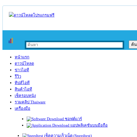
หน้าแรก
ดาวน์โหลด
ข่าวไอที
รีวิว
ทิปส์ไอที
สินค้าไอที
เช็ครอบหนัง
รวมคลิป Thaiware
เครื่องมือ
ซอฟต์แวร์
แอปพลิเคชันบนมือถือ
เช็คความเร็วเน็ต (Speedtest)