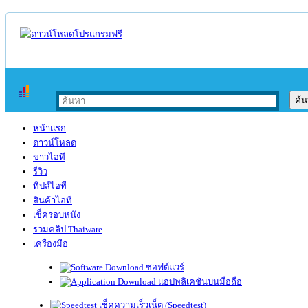
หน้าแรก
ดาวน์โหลด
ข่าวไอที
รีวิว
ทิปส์ไอที
สินค้าไอที
เช็ครอบหนัง
รวมคลิป Thaiware
เครื่องมือ
ซอฟต์แวร์
แอปพลิเคชันบนมือถือ
เช็คความเร็วเน็ต (Speedtest)