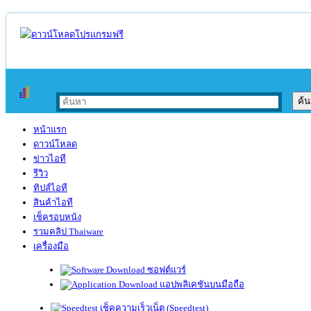
หน้าแรก
ดาวน์โหลด
ข่าวไอที
รีวิว
ทิปส์ไอที
สินค้าไอที
เช็ครอบหนัง
รวมคลิป Thaiware
เครื่องมือ
ซอฟต์แวร์
แอปพลิเคชันบนมือถือ
เช็คความเร็วเน็ต (Speedtest)