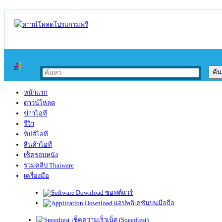
หน้าแรก
ดาวน์โหลด
ข่าวไอที
รีวิว
ทิปส์ไอที
สินค้าไอที
เช็ครอบหนัง
รวมคลิป Thaiware
เครื่องมือ
ซอฟต์แวร์
แอปพลิเคชันบนมือถือ
เช็คความเร็วเน็ต (Speedtest)