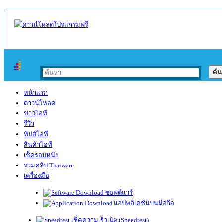
หน้าแรก
ดาวน์โหลด
ข่าวไอที
รีวิว
ทิปส์ไอที
สินค้าไอที
เช็ครอบหนัง
รวมคลิป Thaiware
เครื่องมือ
ซอฟต์แวร์
แอปพลิเคชันบนมือถือ
เช็คความเร็วเน็ต (Speedtest)