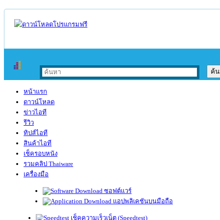
หน้าแรก
ดาวน์โหลด
ข่าวไอที
รีวิว
ทิปส์ไอที
สินค้าไอที
เช็ครอบหนัง
รวมคลิป Thaiware
เครื่องมือ
ซอฟต์แวร์
แอปพลิเคชันบนมือถือ
เช็คความเร็วเน็ต (Speedtest)