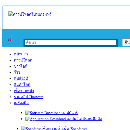
หน้าแรก
ดาวน์โหลด
ข่าวไอที
รีวิว
ทิปส์ไอที
สินค้าไอที
เช็ครอบหนัง
รวมคลิป Thaiware
เครื่องมือ
ซอฟต์แวร์
แอปพลิเคชันบนมือถือ
เช็คความเร็วเน็ต (Speedtest)