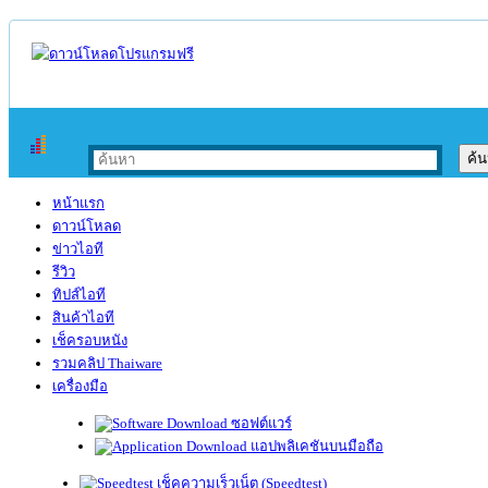
หน้าแรก
ดาวน์โหลด
ข่าวไอที
รีวิว
ทิปส์ไอที
สินค้าไอที
เช็ครอบหนัง
รวมคลิป Thaiware
เครื่องมือ
ซอฟต์แวร์
แอปพลิเคชันบนมือถือ
เช็คความเร็วเน็ต (Speedtest)