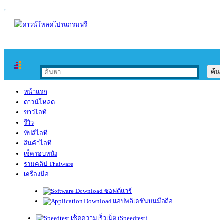
หน้าแรก
ดาวน์โหลด
ข่าวไอที
รีวิว
ทิปส์ไอที
สินค้าไอที
เช็ครอบหนัง
รวมคลิป Thaiware
เครื่องมือ
ซอฟต์แวร์
แอปพลิเคชันบนมือถือ
เช็คความเร็วเน็ต (Speedtest)