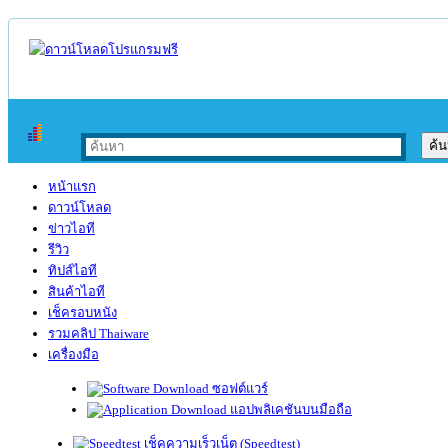
หน้าแรก
ดาวน์โหลด
ข่าวไอที
รีวิว
ทิปส์ไอที
สินค้าไอที
เช็ครอบหนัง
รวมคลิป Thaiware
เครื่องมือ
ซอฟต์แวร์
แอปพลิเคชันบนมือถือ
เช็คความเร็วเน็ต (Speedtest)