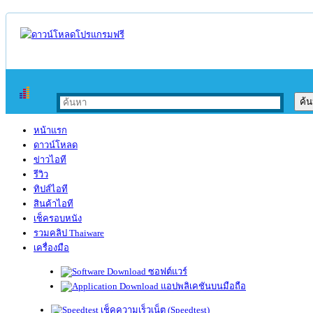
หน้าแรก
ดาวน์โหลด
ข่าวไอที
รีวิว
ทิปส์ไอที
สินค้าไอที
เช็ครอบหนัง
รวมคลิป Thaiware
เครื่องมือ
ซอฟต์แวร์
แอปพลิเคชันบนมือถือ
เช็คความเร็วเน็ต (Speedtest)