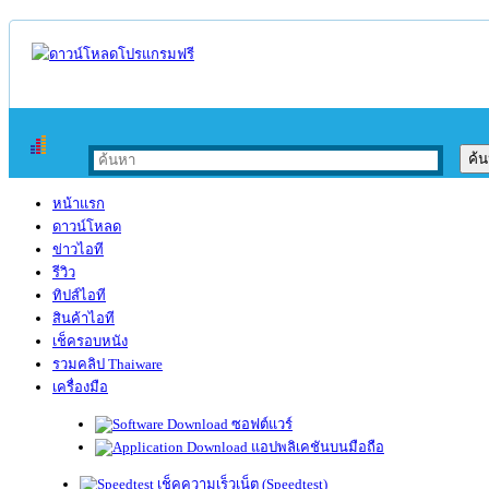
หน้าแรก
ดาวน์โหลด
ข่าวไอที
รีวิว
ทิปส์ไอที
สินค้าไอที
เช็ครอบหนัง
รวมคลิป Thaiware
เครื่องมือ
ซอฟต์แวร์
แอปพลิเคชันบนมือถือ
เช็คความเร็วเน็ต (Speedtest)