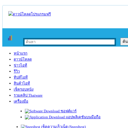
หน้าแรก
ดาวน์โหลด
ข่าวไอที
รีวิว
ทิปส์ไอที
สินค้าไอที
เช็ครอบหนัง
รวมคลิป Thaiware
เครื่องมือ
ซอฟต์แวร์
แอปพลิเคชันบนมือถือ
เช็คความเร็วเน็ต (Speedtest)