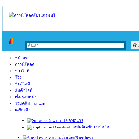
หน้าแรก
ดาวน์โหลด
ข่าวไอที
รีวิว
ทิปส์ไอที
สินค้าไอที
เช็ครอบหนัง
รวมคลิป Thaiware
เครื่องมือ
ซอฟต์แวร์
แอปพลิเคชันบนมือถือ
เช็คความเร็วเน็ต (Speedtest)