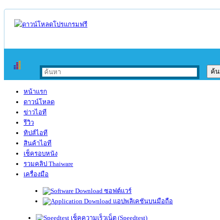
หน้าแรก
ดาวน์โหลด
ข่าวไอที
รีวิว
ทิปส์ไอที
สินค้าไอที
เช็ครอบหนัง
รวมคลิป Thaiware
เครื่องมือ
ซอฟต์แวร์
แอปพลิเคชันบนมือถือ
เช็คความเร็วเน็ต (Speedtest)