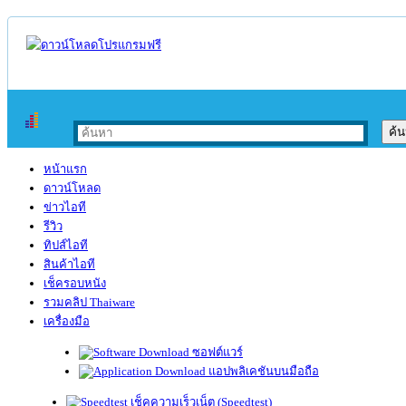
หน้าแรก
ดาวน์โหลด
ข่าวไอที
รีวิว
ทิปส์ไอที
สินค้าไอที
เช็ครอบหนัง
รวมคลิป Thaiware
เครื่องมือ
ซอฟต์แวร์
แอปพลิเคชันบนมือถือ
เช็คความเร็วเน็ต (Speedtest)