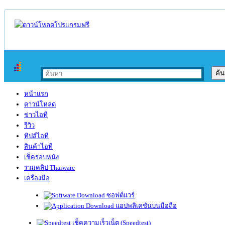
หน้าแรก
ดาวน์โหลด
ข่าวไอที
รีวิว
ทิปส์ไอที
สินค้าไอที
เช็ครอบหนัง
รวมคลิป Thaiware
เครื่องมือ
ซอฟต์แวร์
แอปพลิเคชันบนมือถือ
เช็คความเร็วเน็ต (Speedtest)