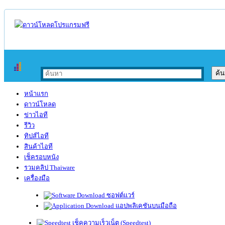
หน้าแรก
ดาวน์โหลด
ข่าวไอที
รีวิว
ทิปส์ไอที
สินค้าไอที
เช็ครอบหนัง
รวมคลิป Thaiware
เครื่องมือ
ซอฟต์แวร์
แอปพลิเคชันบนมือถือ
เช็คความเร็วเน็ต (Speedtest)