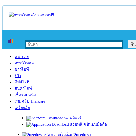
หน้าแรก
ดาวน์โหลด
ข่าวไอที
รีวิว
ทิปส์ไอที
สินค้าไอที
เช็ครอบหนัง
รวมคลิป Thaiware
เครื่องมือ
ซอฟต์แวร์
แอปพลิเคชันบนมือถือ
เช็คความเร็วเน็ต (Speedtest)