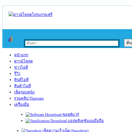
หน้าแรก
ดาวน์โหลด
ข่าวไอที
รีวิว
ทิปส์ไอที
สินค้าไอที
เช็ครอบหนัง
รวมคลิป Thaiware
เครื่องมือ
ซอฟต์แวร์
แอปพลิเคชันบนมือถือ
เช็คความเร็วเน็ต (Speedtest)