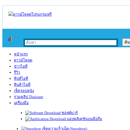
หน้าแรก
ดาวน์โหลด
ข่าวไอที
รีวิว
ทิปส์ไอที
สินค้าไอที
เช็ครอบหนัง
รวมคลิป Thaiware
เครื่องมือ
ซอฟต์แวร์
แอปพลิเคชันบนมือถือ
เช็คความเร็วเน็ต (Speedtest)