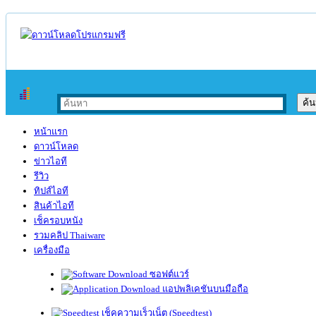
หน้าแรก
ดาวน์โหลด
ข่าวไอที
รีวิว
ทิปส์ไอที
สินค้าไอที
เช็ครอบหนัง
รวมคลิป Thaiware
เครื่องมือ
ซอฟต์แวร์
แอปพลิเคชันบนมือถือ
เช็คความเร็วเน็ต (Speedtest)