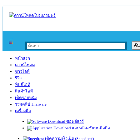
หน้าแรก
ดาวน์โหลด
ข่าวไอที
รีวิว
ทิปส์ไอที
สินค้าไอที
เช็ครอบหนัง
รวมคลิป Thaiware
เครื่องมือ
ซอฟต์แวร์
แอปพลิเคชันบนมือถือ
เช็คความเร็วเน็ต (Speedtest)