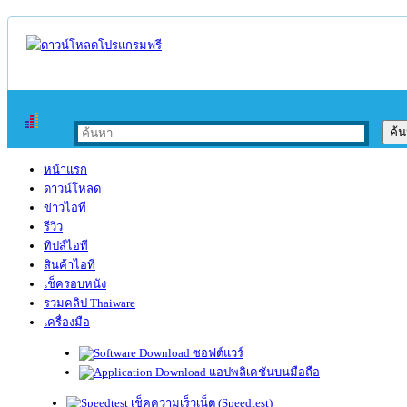
หน้าแรก
ดาวน์โหลด
ข่าวไอที
รีวิว
ทิปส์ไอที
สินค้าไอที
เช็ครอบหนัง
รวมคลิป Thaiware
เครื่องมือ
ซอฟต์แวร์
แอปพลิเคชันบนมือถือ
เช็คความเร็วเน็ต (Speedtest)