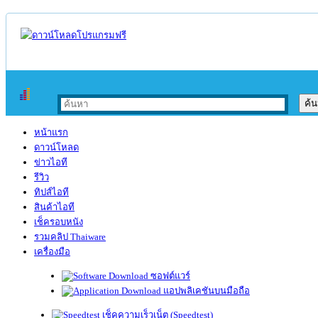
หน้าแรก
ดาวน์โหลด
ข่าวไอที
รีวิว
ทิปส์ไอที
สินค้าไอที
เช็ครอบหนัง
รวมคลิป Thaiware
เครื่องมือ
ซอฟต์แวร์
แอปพลิเคชันบนมือถือ
เช็คความเร็วเน็ต (Speedtest)