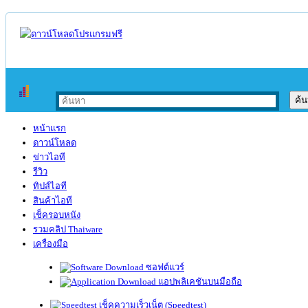
หน้าแรก
ดาวน์โหลด
ข่าวไอที
รีวิว
ทิปส์ไอที
สินค้าไอที
เช็ครอบหนัง
รวมคลิป Thaiware
เครื่องมือ
ซอฟต์แวร์
แอปพลิเคชันบนมือถือ
เช็คความเร็วเน็ต (Speedtest)