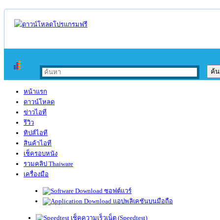
หน้าแรก
ดาวน์โหลด
ข่าวไอที
รีวิว
ทิปส์ไอที
สินค้าไอที
เช็ครอบหนัง
รวมคลิป Thaiware
เครื่องมือ
ซอฟต์แวร์
แอปพลิเคชันบนมือถือ
เช็คความเร็วเน็ต (Speedtest)