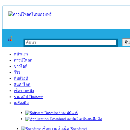
หน้าแรก
ดาวน์โหลด
ข่าวไอที
รีวิว
ทิปส์ไอที
สินค้าไอที
เช็ครอบหนัง
รวมคลิป Thaiware
เครื่องมือ
ซอฟต์แวร์
แอปพลิเคชันบนมือถือ
เช็คความเร็วเน็ต (Speedtest)