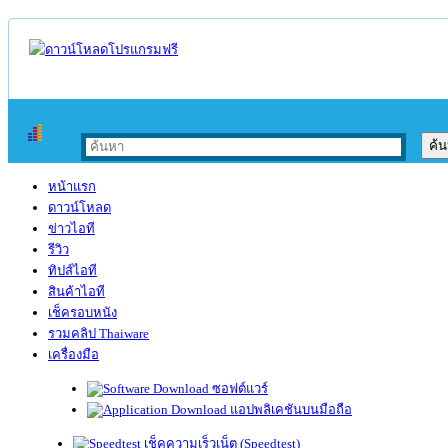
หน้าแรก
ดาวน์โหลด
ข่าวไอที
รีวิว
ทิปส์ไอที
สินค้าไอที
เช็ครอบหนัง
รวมคลิป Thaiware
เครื่องมือ
ซอฟต์แวร์
แอปพลิเคชันบนมือถือ
เช็คความเร็วเน็ต (Speedtest)