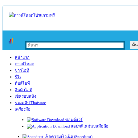
หน้าแรก
ดาวน์โหลด
ข่าวไอที
รีวิว
ทิปส์ไอที
สินค้าไอที
เช็ครอบหนัง
รวมคลิป Thaiware
เครื่องมือ
ซอฟต์แวร์
แอปพลิเคชันบนมือถือ
เช็คความเร็วเน็ต (Speedtest)