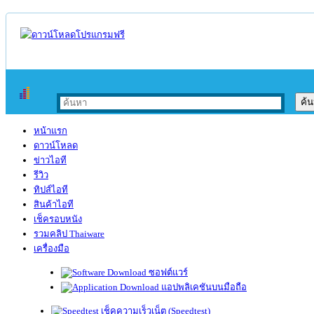
หน้าแรก
ดาวน์โหลด
ข่าวไอที
รีวิว
ทิปส์ไอที
สินค้าไอที
เช็ครอบหนัง
รวมคลิป Thaiware
เครื่องมือ
ซอฟต์แวร์
แอปพลิเคชันบนมือถือ
เช็คความเร็วเน็ต (Speedtest)