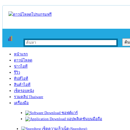
หน้าแรก
ดาวน์โหลด
ข่าวไอที
รีวิว
ทิปส์ไอที
สินค้าไอที
เช็ครอบหนัง
รวมคลิป Thaiware
เครื่องมือ
ซอฟต์แวร์
แอปพลิเคชันบนมือถือ
เช็คความเร็วเน็ต (Speedtest)